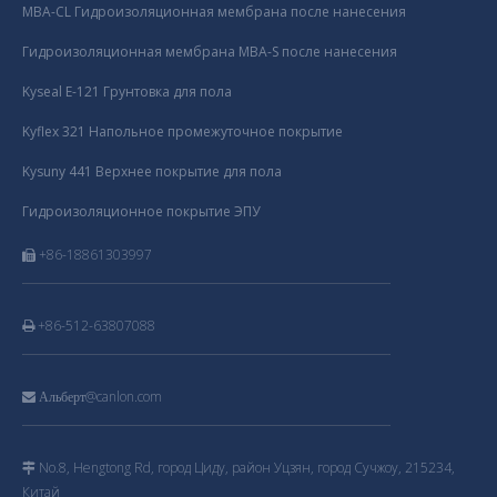
MBA-CL Гидроизоляционная мембрана после нанесения
Гидроизоляционная мембрана MBA-S после нанесения
Kyseal E-121 Грунтовка для пола
Kyflex 321 Напольное промежуточное покрытие
Kysuny 441 Верхнее покрытие для пола
Гидроизоляционное покрытие ЭПУ
+86-18861303997

+86-512-63807088

@canlon.com

Альберт
No.8, Hengtong Rd, город Циду, район Уцзян, город Сучжоу, 215234,

Китай