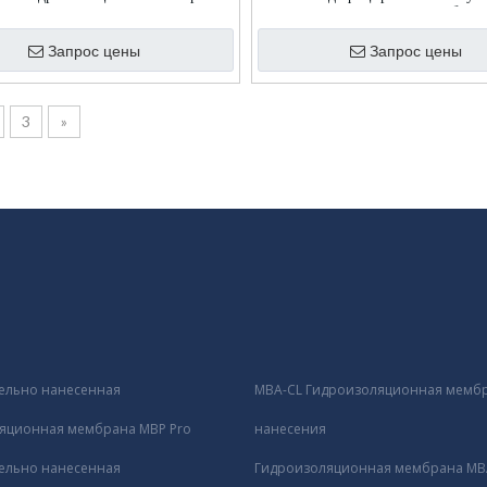
после нанесения
гидроизоляционная мембран
Запрос цены
Запрос цены
3
»
ельно нанесенная
MBA-CL Гидроизоляционная мембр
яционная мембрана MBP Pro
нанесения
ельно нанесенная
Гидроизоляционная мембрана MBA