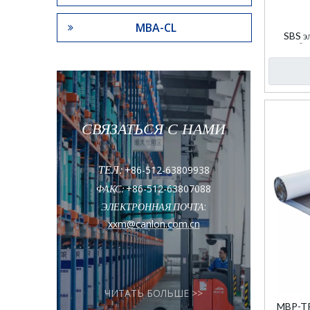
МВА-CL
SBS э
мембра
СВЯЗАТЬСЯ С НАМИ
ТЕЛ:
+86-512-63809938
+86-512-63807088
ФАКС:
:
ЭЛЕКТРОННАЯ ПОЧТА
xxm@canlon.com.cn
ЧИТАТЬ БОЛЬШЕ >>
MBP-TP