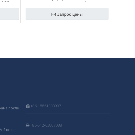
а APP
гидроизоляционная мембрана
Запрос цены
+86-18861303997

ана после
+86-512-63807088

-S после