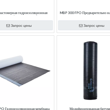
ластомерная гидроизоляционная
MBP 300 FPO Предварительно на
на, модифицированная битумом
полностью приклеенная гидроизо
мембрана
Запрос цены
Запрос цены
O Гидроизоляционная мембрана
Модифицированная битум