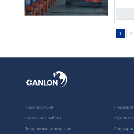
1
2
Гидроизоляция
Предварит
Кровельные работы
гидроизол
Подкровельное покрытие
Предварит