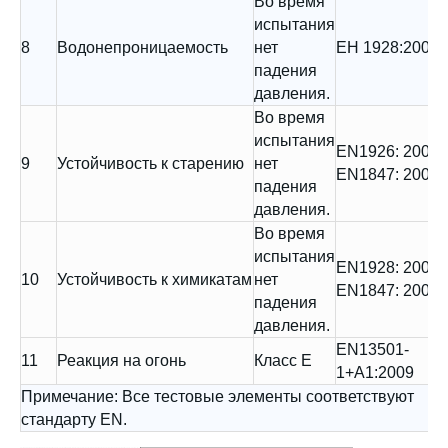
Во время
испытания
8
Водонепроницаемость
нет
ЕН 1928:2000
падения
давления.
Во время
испытания
EN1926: 2000
9
Устойчивость к старению
нет
EN1847: 2009
падения
давления.
Во время
испытания
EN1928: 2000
10
Устойчивость к химикатам
нет
EN1847: 2009
падения
давления.
EN13501-
11
Реакция на огонь
Класс Е
1+A1:2009
Примечание: Все тестовые элементы соответствуют
стандарту EN.