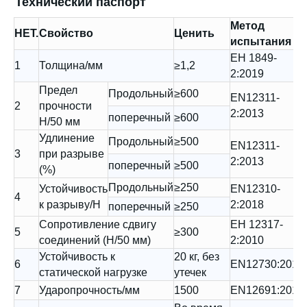
Технический паспорт
Метод
НЕТ.
Свойство
Ценить
испытания
ЕН 1849-
1
Толщина/мм
≥1,2
2:2019
Предел
Продольный
≥600
EN12311-
2
прочности
2:2013
поперечный
≥600
Н/50 мм
Удлинение
Продольный
≥500
EN12311-
3
при разрыве
2:2013
поперечный
≥500
(%)
Продольный
≥250
Устойчивость
EN12310-
4
к разрыву/Н
2:2018
поперечный
≥250
Сопротивление сдвигу
ЕН 12317-
5
≥300
соединений (Н/50 мм)
2:2010
Устойчивость к
20 кг, без
6
EN12730:2015
статической нагрузке
утечек
7
Ударопрочность/мм
1500
EN12691:2018