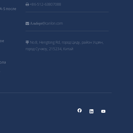
+86-512-63807088

-S после
@canlon.com

Альберт
ное
No.8, Hengtong Rd, город Циду, район Уцзян,

город Сучжоу, 215234, Китай
пола