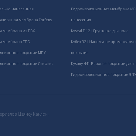
ельно нанесенная
Гидроизоляционная мембрана MBA
яционная мембрана Forfens
нанесения
я мембрана из ПВХ
Kyseal E-121 Грунтовка для пола
я мембрана ТПО
Kyflex 321 Напольное промежуточ
яционное покрытие МПУ
покрытие
яционное покрытие Ликфикс
Kysuny 441 Верхнее покрытие для 
Гидроизоляционное покрытие ЭПУ
ериалов Цзянсу Канлон,